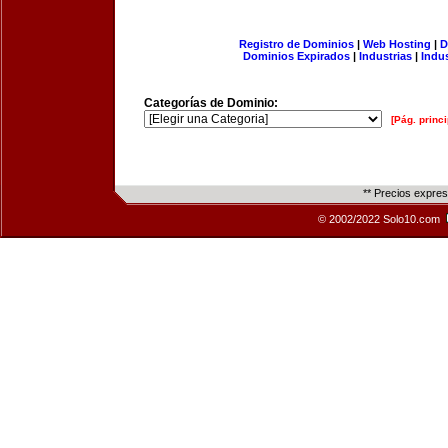
Registro de Dominios
|
Web Hosting
|
D
Dominios Expirados
|
Industrias
|
Indu
Categorías de Dominio:
[Pág. princi
** Precios expre
© 2002/2022 Solo10.com