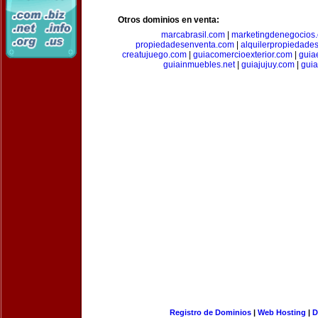
Otros dominios en venta:
marcabrasil.com
|
marketingdenegocios
propiedadesenventa.com
|
alquilerpropiedade
creatujuego.com
|
guiacomercioexterior.com
|
guiae
guiainmuebles.net
|
guiajujuy.com
|
gui
Registro de Dominios
|
Web Hosting
|
D