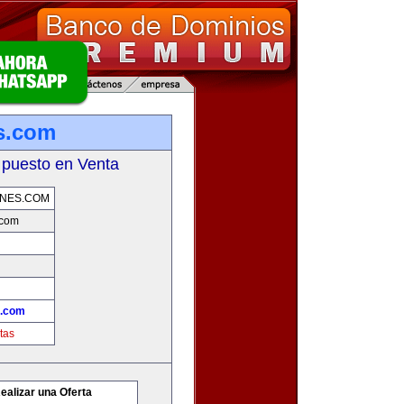
s.com
 puesto en Venta
NES.COM
.com
s.com
tas
ealizar una Oferta