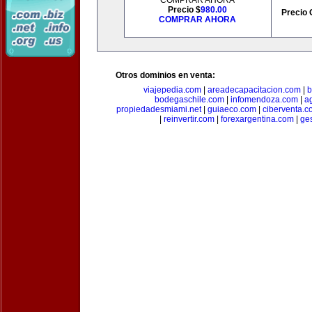
COMPRAR AHORA
Precio $
980.00
Precio 
COMPRAR AHORA
Otros dominios en venta:
viajepedia.com
|
areadecapacitacion.com
|
b
bodegaschile.com
|
infomendoza.com
|
a
propiedadesmiami.net
|
guiaeco.com
|
ciberventa.c
|
reinvertir.com
|
forexargentina.com
|
ge