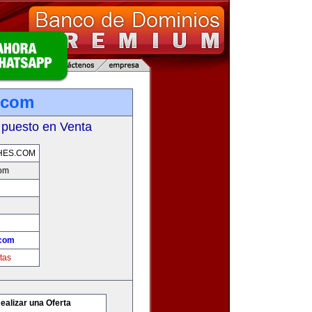
.com
 puesto en Venta
HES.COM
com
.com
tas
ealizar una Oferta