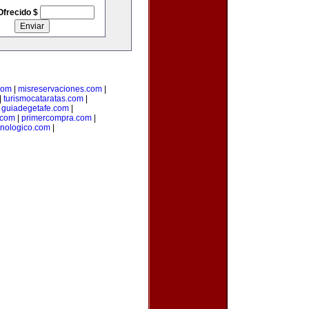
Ofrecido $
com
|
misreservaciones.com
|
|
turismocataratas.com
|
|
guiadegetafe.com
|
.com
|
primercompra.com
|
cnologico.com
|