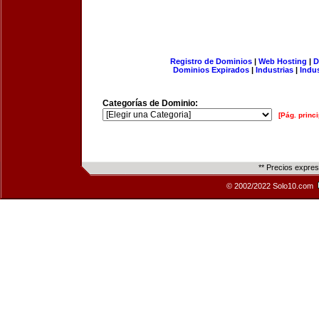
Registro de Dominios
|
Web Hosting
|
D
Dominios Expirados
|
Industrias
|
Indu
Categorías de Dominio:
[Pág. princi
** Precios expre
© 2002/2022 Solo10.com