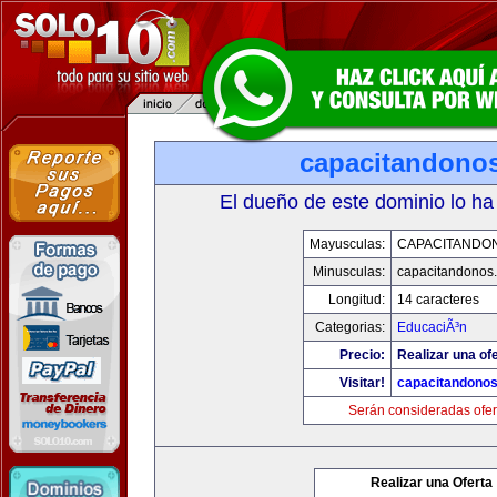
capacitandono
El dueño de este dominio lo ha
Mayusculas:
CAPACITANDO
Minusculas:
capacitandonos
Longitud:
14 caracteres
Categorias:
EducaciÃ³n
Precio:
Realizar una ofe
Visitar!
capacitandono
Serán consideradas ofer
Realizar una Oferta