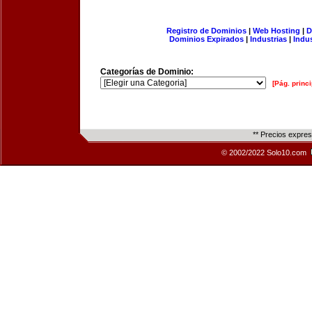
Registro de Dominios
|
Web Hosting
|
D
Dominios Expirados
|
Industrias
|
Indu
Categorías de Dominio:
[Pág. princi
** Precios expre
© 2002/2022 Solo10.com