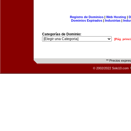
Registro de Dominios
|
Web Hosting
|
D
Dominios Expirados
|
Industrias
|
Indu
Categorías de Dominio:
[Pág. princi
** Precios expre
© 2002/2022 Solo10.com