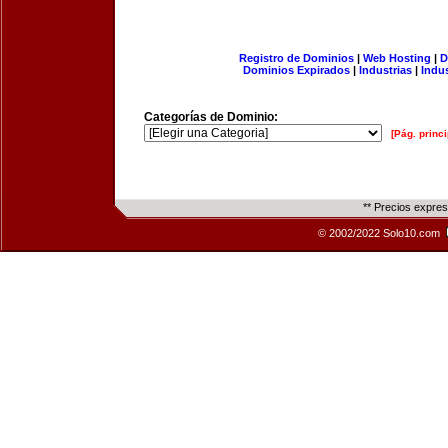
Registro de Dominios
|
Web Hosting
|
D
Dominios Expirados
|
Industrias
|
Indu
Categorías de Dominio:
[Pág. princi
** Precios expre
© 2002/2022 Solo10.com