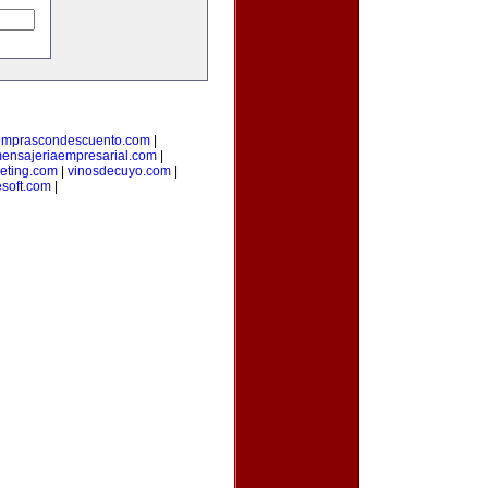
omprascondescuento.com
|
ensajeriaempresarial.com
|
eting.com
|
vinosdecuyo.com
|
esoft.com
|