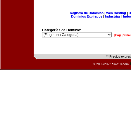
Registro de Dominios
|
Web Hosting
|
D
Dominios Expirados
|
Industrias
|
Indu
Categorías de Dominio:
[Pág. princi
** Precios expre
© 2002/2022 Solo10.com