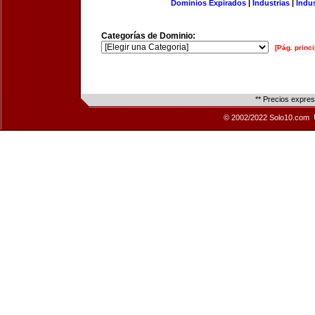
Dominios Expirados
|
Industrias
|
Indu
Categorías de Dominio:
[Pág. princi
** Precios expre
© 2002/2022 Solo10.com