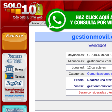
gestionmovil
Vendido!
Mayusculas:
GESTIONMOVIL.
Minusculas:
gestionmovil.com
Longitud:
12 caracteres
Categorias:
Comunicaciones y
Precio:
Realizar una ofer
Visitar!
gestionmovil.co
Serán consideradas ofer