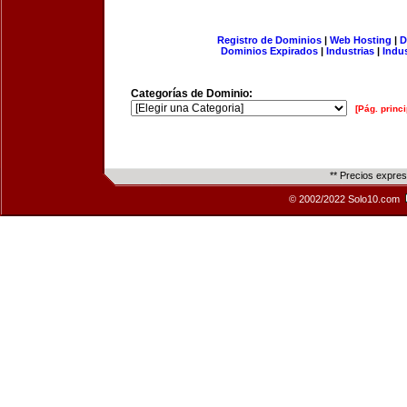
Registro de Dominios
|
Web Hosting
|
D
Dominios Expirados
|
Industrias
|
Indu
Categorías de Dominio:
[Pág. princi
** Precios expre
© 2002/2022 Solo10.com