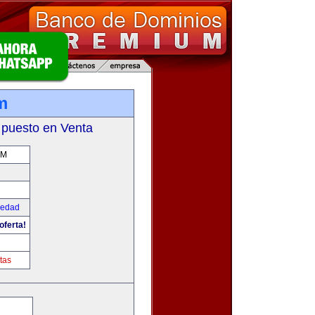
m
 puesto en Venta
OM
iedad
oferta!
tas