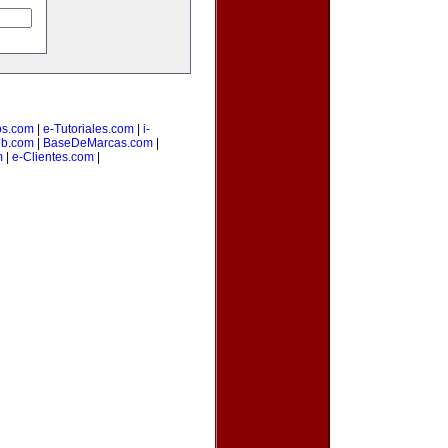
os.com
|
e-Tutoriales.com
|
i-
b.com
|
BaseDeMarcas.com
|
m
|
e-Clientes.com
|