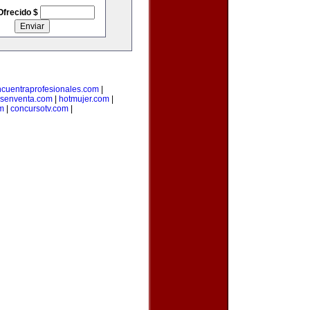
Ofrecido $
cuentraprofesionales.com
|
senventa.com
|
hotmujer.com
|
m
|
concursotv.com
|