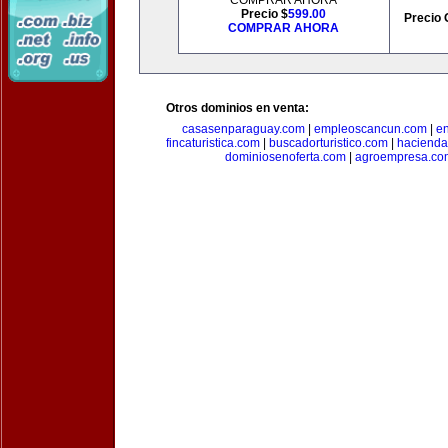
COMPRAR AHORA
Precio $
599.00
Precio 
COMPRAR AHORA
Otros dominios en venta:
casasenparaguay.com
|
empleoscancun.com
|
en
fincaturistica.com
|
buscadorturistico.com
|
hacienda
dominiosenoferta.com
|
agroempresa.co