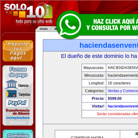
haciendasenven
El dueño de este dominio lo ha
Mayusculas:
HACIENDASENV
Minusculas:
haciendasenvent
Longitud:
16 caracteres
Categorias:
Ventas y Comercia
Precio:
$599.00
Visitar!
haciendasenven
Serán consideradas ofer
R