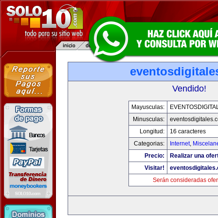
eventosdigital
Vendido!
Mayusculas:
EVENTOSDIGITA
Minusculas:
eventosdigitales.
Longitud:
16 caracteres
Categorias:
Internet
,
Miscelane
Precio:
Realizar una ofer
Visitar!
eventosdigitales
Serán consideradas ofer