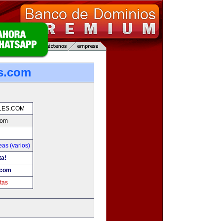
es.com
LES.COM
com
as (varios)
ta!
.com
tas