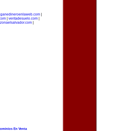
|
ganedineroenlaweb.com
|
.com
|
ventadesuelo.com
|
zonaelsalvador.com
|
ominios En Venta