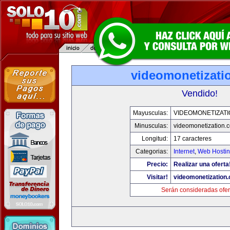
videomonetizati
Vendido!
Mayusculas:
VIDEOMONETIZAT
Minusculas:
videomonetization.
Longitud:
17 caracteres
Categorias:
Internet
,
Web Hostin
Precio:
Realizar una oferta
Visitar!
videomonetization
Serán consideradas ofer