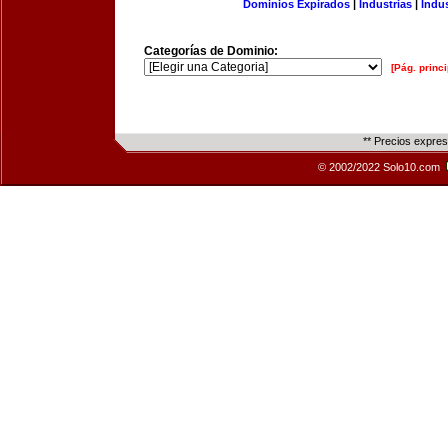
Dominios Expirados
|
Industrias
|
Indu
Categorías de Dominio:
[Pág. princi
** Precios expre
© 2002/2022 Solo10.com