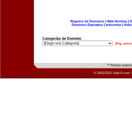
Registro de Dominios
|
Web Hosting
|
D
Dominios Expirados
|
Industrias
|
Indu
Categorías de Dominio:
[Pág. princi
** Precios expre
© 2002/2022 Solo10.com