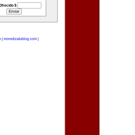
Ofrecido $
m
|
monetizatublog.com
|