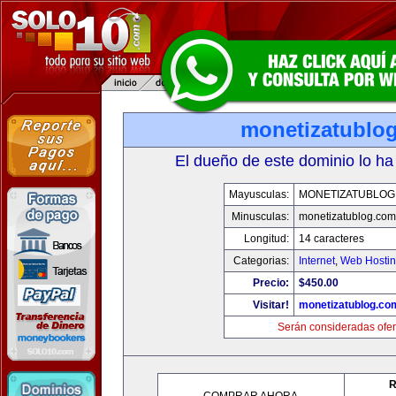
monetizatublo
El dueño de este dominio lo ha
Mayusculas:
MONETIZATUBLOG
Minusculas:
monetizatublog.com
Longitud:
14 caracteres
Categorias:
Internet
,
Web Hostin
Precio:
$450.00
Visitar!
monetizatublog.co
Serán consideradas ofer
R