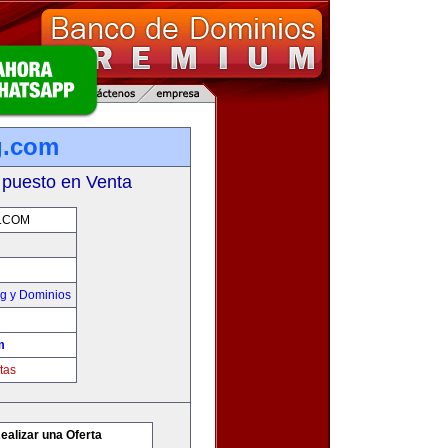
g.com
 puesto en Venta
.COM
g y Dominios
m
tas
ealizar una Oferta